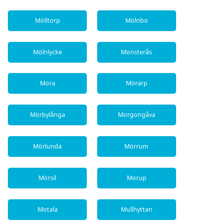
Mölltorp
Mölnbo
Mölnlycke
Mönsterås
Mora
Mörarp
Mörbylånga
Morgongåva
Mörlunda
Mörrum
Mörsil
Morup
Motala
Mullhyttan