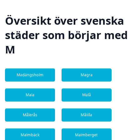
Översikt över svenska
städer som börjar med
M
Madängsholm
Magra
Mala
Malå
Målerås
Målilla
Malmbäck
Malmberget