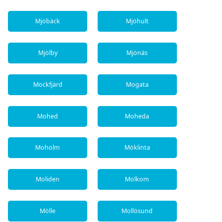
Mjöbäck
Mjöhult
Mjölby
Mjönäs
Mockfjärd
Mogata
Mohed
Moheda
Moholm
Möklinta
Moliden
Molkom
Mölle
Mollösund