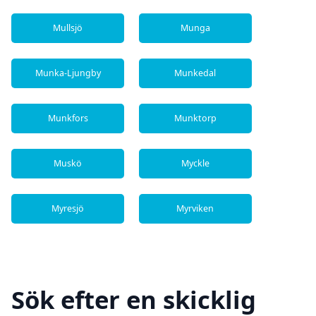
Mullsjö
Munga
Munka-Ljungby
Munkedal
Munkfors
Munktorp
Muskö
Myckle
Myresjö
Myrviken
Sök efter en skicklig