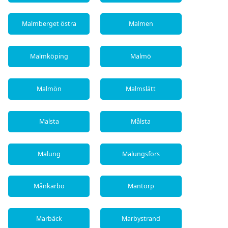
Malmberget östra
Malmen
Malmköping
Malmö
Malmön
Malmslätt
Malsta
Målsta
Malung
Malungsfors
Månkarbo
Mantorp
Marbäck
Marbystrand