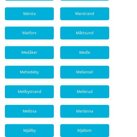
Märsta
Marstrand
Matfors
Måttsund
Medåker
Medle
Mehedeby
Mellansel
Mellbystrand
Mellerud
Mellösa
Merlänna
Mjällby
Mjällom