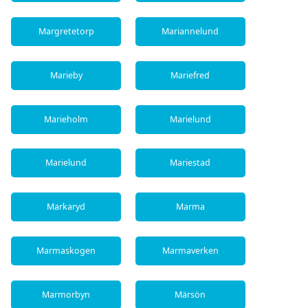
Margretetorp
Mariannelund
Marieby
Mariefred
Marieholm
Marielund
Marielund
Mariestad
Markaryd
Marma
Marmaskogen
Marmaverken
Marmorbyn
Märsön