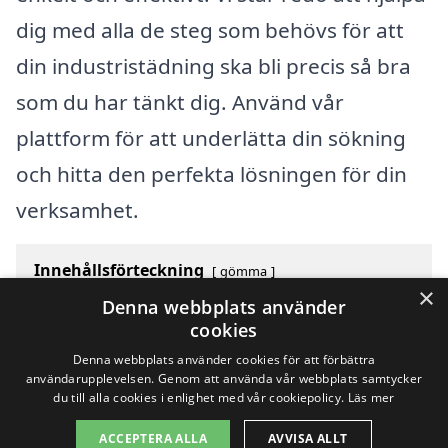
dig med alla de steg som behövs för att
din industristädning ska bli precis så bra
som du har tänkt dig. Använd vår
plattform för att underlätta din sökning
och hitta den perfekta lösningen för din
verksamhet.
Innehållsförteckning
gömma
×
1
Översikt över svenska städer som börjar med M
Denna webbplats använder
2
Sök efter en skicklig industristädning i andra städer i
cookies
Sverige
Denna webbplats använder cookies för att förbättra
användarupplevelsen. Genom att använda vår webbplats samtycker
du till alla cookies i enlighet med vår cookiepolicy.
Läs mer
Copyright 2026 - Pilanto Aps
ACCEPTERA ALLA
AVVISA ALLT