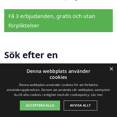
Få 3 erbjudanden, gratis och utan
förpliktelser
Sök efter en
professionell för
×
Denna webbplats använder
industristädning i
cookies
Denna webbplats använder cookies för att förbättra
andra städer nära
användarupplevelsen. Genom att använda vår webbplats samtycker
du till alla cookies i enlighet med vår cookiepolicy.
Läs mer
Malmslätt
ACCEPTERA ALLA
AVVISA ALLT