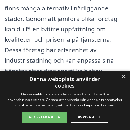
finns många alternativ i närliggande
städer. Genom att jämföra olika företag
kan du få en bättre uppfattning om
kvaliteten och priserna på tjänsterna.
Dessa företag har erfarenhet av
industristädning och kan anpassa sina
tjänster efter dina specifika behov.
×
Denna webbplats använder
cookies
Här är några städer nära Mohed där du
Denna webbplats använder cookies för att förbättra
kan söka efter professionella företag för
användarupplevelsen. Genom att använda vår webbplats samtycker
du till alla cookies i enlighet med vår cookiepolicy.
Läs mer
industristädning:
ACCEPTERA ALLA
AVVISA ALLT
Söderhamn