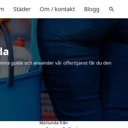
m
Städer
Om / kontakt
Blogg
Innehållsförteckning
da
gömma
1
Vad kan ett företag
som är specialiserat på
denna guide och använder vår offerttjänst får du den
industristädning i
Mörlunda hjälpa till
med?
2
Få alltid minst 3
erbjudanden för
industristädning i
Mörlunda
3
Få 3 erbjudanden för
industristädning i
Mörlunda från