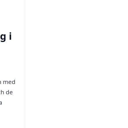
g i
en med
ch de
a