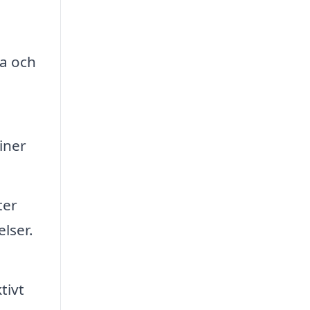
a och
iner
ter
lser.
tivt