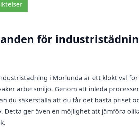
iktelser
danden för industristädnin
industristädning i Mörlunda är ett klokt val för
h säker arbetsmiljö. Genom att inleda process
n du säkerställa att du får det bästa priset o
 Detta ger även en möjlighet att jämföra olik
k.