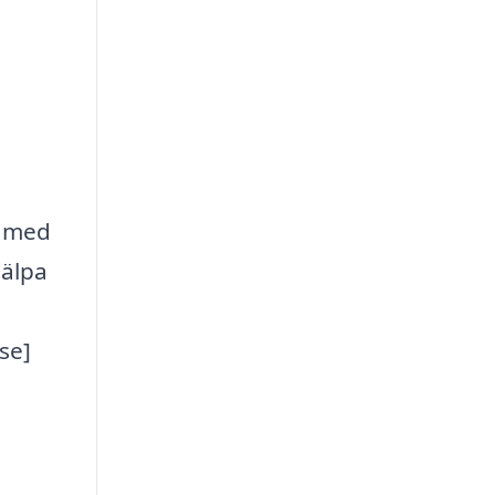
å med
jälpa
se]