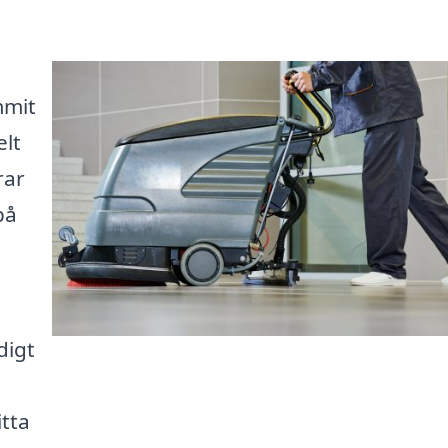
mmit
elt
rar
på
digt
itta