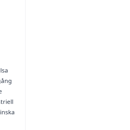
lsa
lgång
e
riell
minska