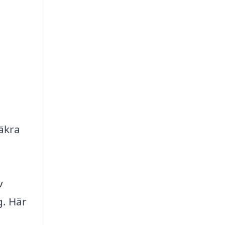
säkra
v
g. Här