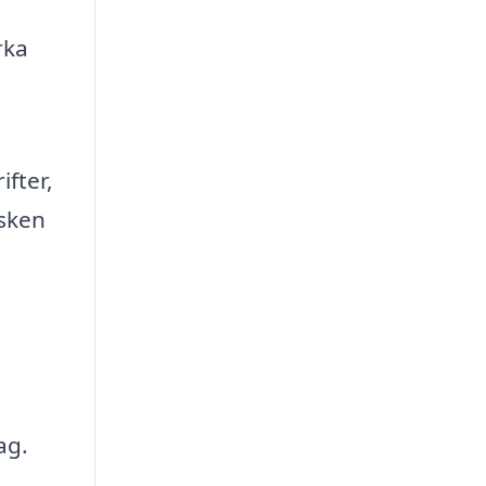
rka
fter,
isken
ag.