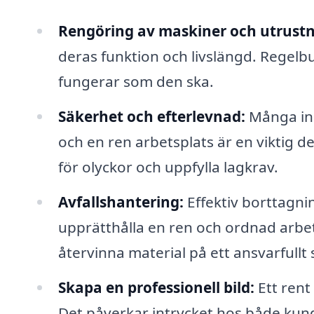
Rengöring av maskiner och utrustn
deras funktion och livslängd. Regelb
fungerar som den ska.
Säkerhet och efterlevnad:
Många indu
och en ren arbetsplats är en viktig de
för olyckor och uppfylla lagkrav.
Avfallshantering:
Effektiv borttagnin
upprätthålla en ren och ordnad arbets
återvinna material på ett ansvarfullt 
Skapa en professionell bild:
Ett rent 
Det påverkar intrycket hos både kund