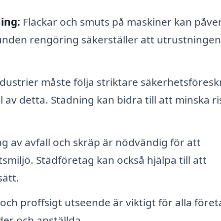
ing:
Fläckar och smuts på maskiner kan påve
unden rengöring säkerställer att utrustningen
strier måste följa striktare säkerhetsföreskri
l av detta. Städning kan bidra till att minska r
g av avfall och skräp är nödvändig för att
miljö. Städföretag kan också hjälpa till att
sätt.
och proffsigt utseende är viktigt för alla föret
er och anställda.