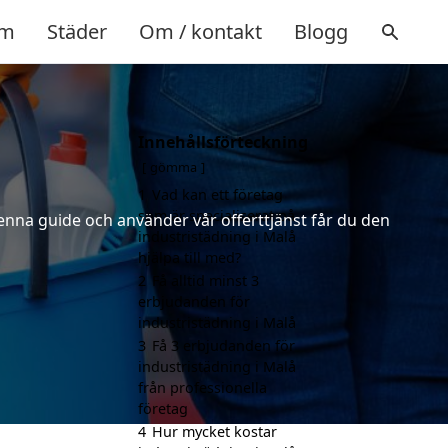
m
Städer
Om / kontakt
Blogg
Innehållsförteckning
gömma
1
Vad kan ett företag
som är specialiserat på
denna guide och använder vår offerttjänst får du den
industristädning i Malå
hjälpa till med?
2
Få alltid minst 3
erbjudanden för
industristädning i Malå
3
Få 3 erbjudanden för
industristädning i Malå
från professionella
företag
4
Hur mycket kostar