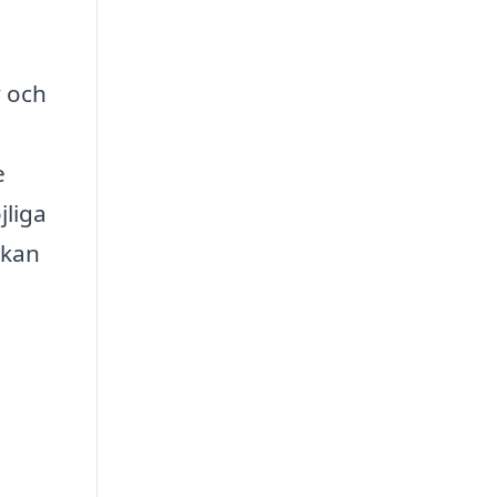
v och
e
jliga
 kan