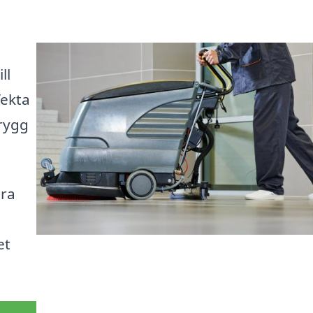
ll
fekta
trygg
ära
et