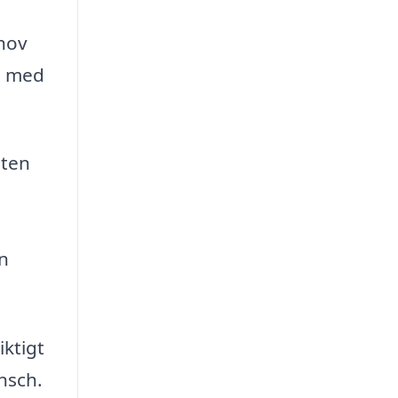
ehov
n med
eten
en
iktigt
nsch.