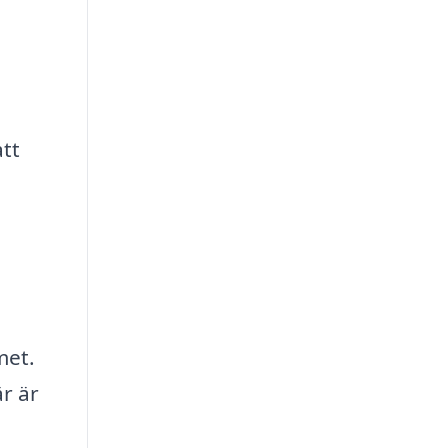
att
met.
är är