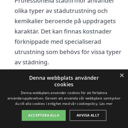
Professionella städfirmor använder
olika typer av städutrustning och
kemikalier beroende på uppdragets
karaktär. Det kan finnas kostnader
förknippade med specialiserad
utrustning som behövs för vissa typer
av städning.
×
Frekvens av städning:
Om en
Denna webbplats använder
cookies
verksamhet behöver städning
Denna webbplats använder cookies för att förbättra
regelbundet, kan detta påverka
användarupplevelsen. Genom att använda vår webbplats samtycker
du till alla cookies i enlighet med vår cookiepolicy.
Läs mer
kostnaden. Många företag erbjuder
ACCEPTERA ALLA
AVVISA ALLT
rabatter för avtal om regelbundna
städtjänster.