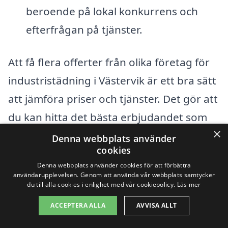
beroende på lokal konkurrens och
efterfrågan på tjänster.
Att få flera offerter från olika företag för
industristädning i Västervik är ett bra sätt
att jämföra priser och tjänster. Det gör att
du kan hitta det bästa erbjudandet som
×
passar dina specifika behov. Glöm inte att
Denna webbplats använder
cookies
läsa recensioner och omdömen från
Denna webbplats använder cookies för att förbättra
tidigare kunder för att säkerställa att du
användarupplevelsen. Genom att använda vår webbplats samtycker
du till alla cookies i enlighet med vår cookiepolicy.
Läs mer
väljer ett pålitligt företag. Med rätt
ACCEPTERA ALLA
AVVISA ALLT
information och lite forskning kan du
enkelt hitta ett städföretag som erbjuder