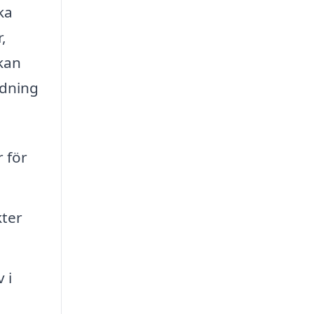
ka
,
kan
ädning
 för
kter
 i