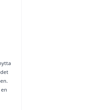
nytta
 det
men.
 en