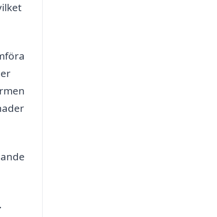
ilket
mföra
ger
formen
tnader
ljande
.