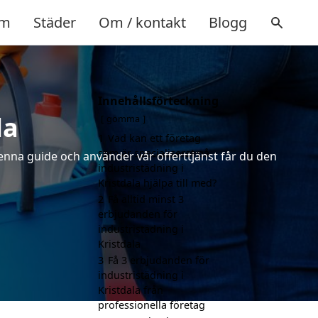
m
Städer
Om / kontakt
Blogg
Innehållsförteckning
la
gömma
1
Vad kan ett företag
som är specialiserat på
denna guide och använder vår offerttjänst får du den
industristädning i
Kristdala hjälpa till med?
2
Få alltid minst 3
erbjudanden för
industristädning i
Kristdala
3
Få 3 erbjudanden för
industristädning i
Kristdala från
professionella företag