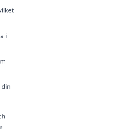
ilket
a i
om
 din
ch
e