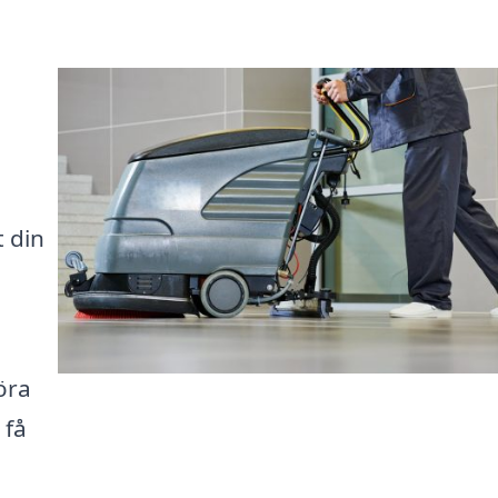
t din
öra
 få