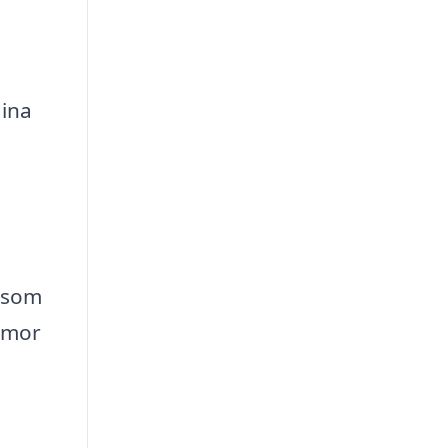
dina
g som
irmor