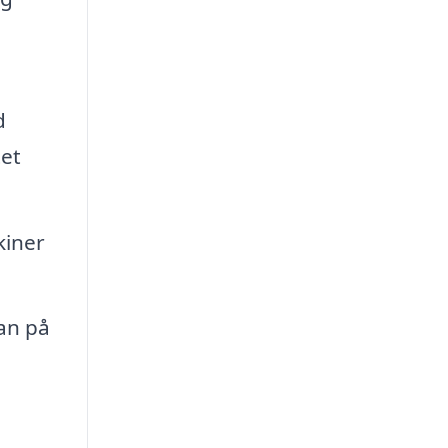
d
tet
kiner
an på