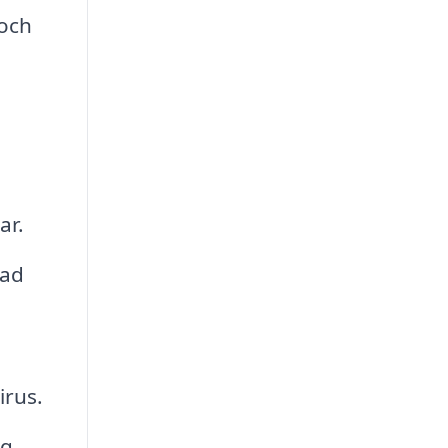
 och
ar.
sad
irus.
ag