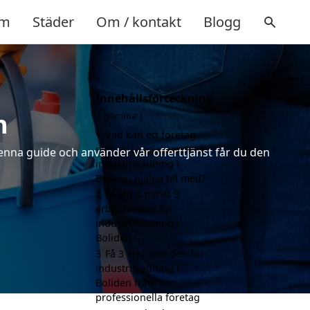
m
Städer
Om / kontakt
Blogg
Innehållsförteckning
n
gömma
1
Vad kan ett företag
som är specialiserat på
denna guide och använder vår offerttjänst får du den
industristädning i
Boliden hjälpa till med?
2
Få alltid minst 3
erbjudanden för
industristädning i
Boliden
3
Få 3 erbjudanden för
industristädning i
Boliden från
professionella företag