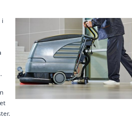
 i
a
.
en
et
ter.