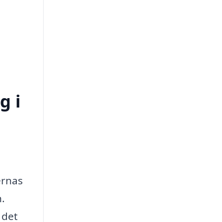
g i
ernas
n.
 det