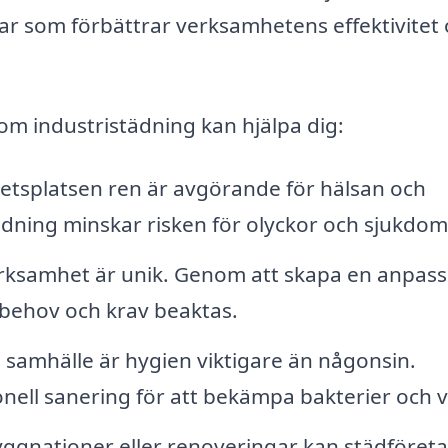
gar som förbättrar verksamhetens effektivitet
om industristädning kan hjälpa dig:
betsplatsen ren är avgörande för hälsan och
dning minskar risken för olyckor och sjukdom
rksamhet är unik. Genom att skapa en anpas
a behov och krav beaktas.
 samhälle är hygien viktigare än någonsin.
nell sanering för att bekämpa bakterier och v
ggnationer eller renoveringar kan städföret