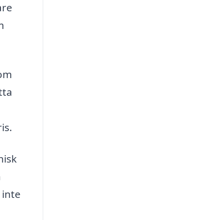
are
m
som
tta
is.
nisk
n
 inte