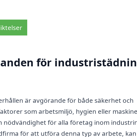
iktelser
danden för industristädnin
nderhållen är avgörande för både säkerhet och
faktorer som arbetsmiljö, hygien eller maskin
en nödvändighet för alla företag inom industri
dfirma för att utföra denna typ av arbete, kan