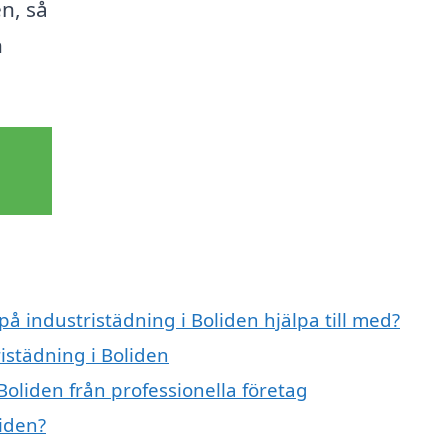
n, så
n
på industristädning i Boliden hjälpa till med?
ristädning i Boliden
Boliden från professionella företag
liden?