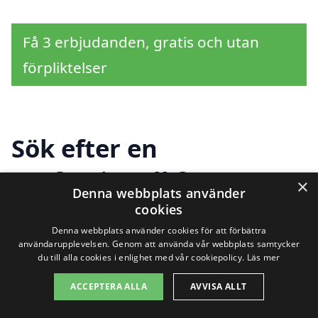
Få 3 erbjudanden, gratis och utan
förpliktelser
Sök efter en
professionell för
×
Denna webbplats använder
industristädning i
cookies
Denna webbplats använder cookies för att förbättra
andra städer nära
användarupplevelsen. Genom att använda vår webbplats samtycker
du till alla cookies i enlighet med vår cookiepolicy.
Läs mer
Bureå
ACCEPTERA ALLA
AVVISA ALLT