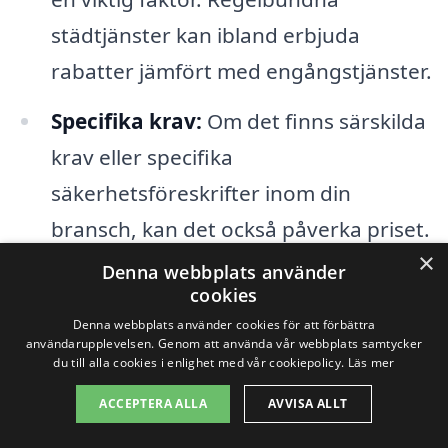
städtjänster kan ibland erbjuda
rabatter jämfört med engångstjänster.
Specifika krav:
Om det finns särskilda
krav eller specifika
säkerhetsföreskrifter inom din
bransch, kan det också påverka priset.
×
Detta gäller särskilt för industrier som
Denna webbplats använder
cookies
hanterar farliga material.
Denna webbplats använder cookies för att förbättra
användarupplevelsen. Genom att använda vår webbplats samtycker
Utförare:
Kostnaden kan också
du till alla cookies i enlighet med vår cookiepolicy.
Läs mer
variera beroende på vilket företag du
ACCEPTERA ALLA
AVVISA ALLT
väljer. Det kan vara fördelaktigt att