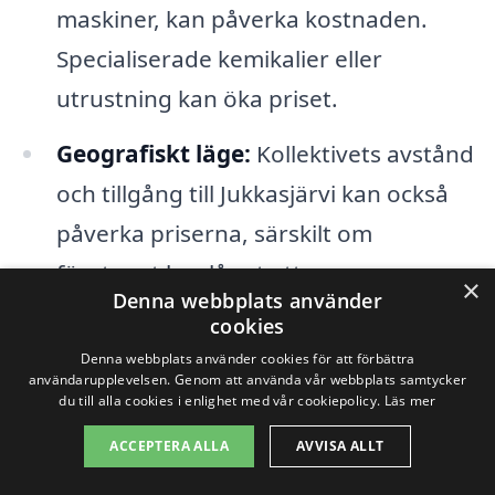
maskiner, kan påverka kostnaden.
Specialiserade kemikalier eller
utrustning kan öka priset.
Geografiskt läge:
Kollektivets avstånd
och tillgång till Jukkasjärvi kan också
påverka priserna, särskilt om
företaget har långt att resa.
×
Denna webbplats använder
cookies
Att få flera offerter från olika företag för
Denna webbplats använder cookies för att förbättra
industristädning i Jukkasjärvi kan vara en
användarupplevelsen. Genom att använda vår webbplats samtycker
du till alla cookies i enlighet med vår cookiepolicy.
Läs mer
smart strategi för att jämföra priser. På
ACCEPTERA ALLA
AVVISA ALLT
xn--industristdning-pris-kzb.se kan du