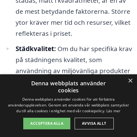
städas, mätt i kvadratmeter, är en av
de mest betydande faktorerna. Större
ytor kräver mer tid och resurser, vilket
reflekteras i priset.
Städkvalitet:
Om du har specifika krav
på städningens kvalitet, som
användning av miljövänliga produkter
×
eller specialiserade städmetoder, kan
Denna webbplats använder
cookies
det också påverka kostnaden.
Denna webbplats använder cookies för att förbättra
användarupplevelsen. Genom att använda vår webbplats samtycker
Tillgänglighet:
Tiden på året och
du till alla cookies i enlighet med vår cookiepolicy.
Läs mer
tillgängligheten för städpersonal kan
ACCEPTERA ALLA
AVVISA ALLT
också spela in. Under högsäsonger