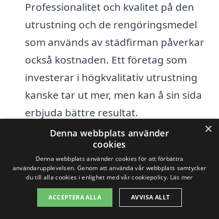
Professionalitet och kvalitet på den
utrustning och de rengöringsmedel
som används av städfirman påverkar
också kostnaden. Ett företag som
investerar i högkvalitativ utrustning
kanske tar ut mer, men kan å sin sida
erbjuda bättre resultat.
×
Denna webbplats använder
Det är viktigt att jämföra flera olika
cookies
erbjudanden från olika företag för att
Denna webbplats använder cookies för att förbättra
användarupplevelsen. Genom att använda vår webbplats samtycker
hitta det bästa alternativet. Med hjälp av
du till alla cookies i enlighet med vår cookiepolicy.
Läs mer
vår plattform kan du enkelt begära
ACCEPTERA ALLA
AVVISA ALLT
offerter på industristädning i Striberg och