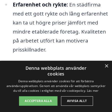
Erfarenhet och rykte:
En städfirma
med ett gott rykte och lång erfarenhet
kan ta ut högre priser jämfört med
mindre etablerade företag. Kvaliteten
på arbetet utfört kan motivera
prisskillnader.
×
Att förstå dessa faktorer hjälper dig att
Denna webbplats använder
cookies
bättre navigera i processen att få offerter
Denna webbplats använder cookies för att förbättra
för industristädning i Hagfors. Genom att
användarupplevelsen. Genom att använda vår webbplats samtycker
du till alla cookies i enlighet med vår cookiepolicy.
Läs mer
begära flera offerter från olika företag
kan du få en översikt över priser och
ACCEPTERA ALLA
AVVISA ALLT
tjänster, vilket gör det enklare att fatta ett