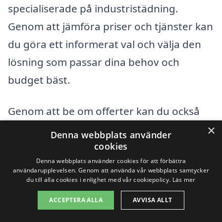
specialiserade på industristädning.
Genom att jämföra priser och tjänster kan
du göra ett informerat val och välja den
lösning som passar dina behov och
budget bäst.
Genom att be om offerter kan du också
ställa frågor som rör företagets
×
Denna webbplats använder
erfarenhet, vilka metoder de använder,
cookies
Denna webbplats använder cookies för att förbättra
och om de är försäkrade. All denna
användarupplevelsen. Genom att använda vår webbplats samtycker
du till alla cookies i enlighet med vår cookiepolicy.
Läs mer
information kan hjälpa dig att få en
klarare bild av vad du kan förvänta dig
ACCEPTERA ALLA
AVVISA ALLT
och hur mycket industristädning i