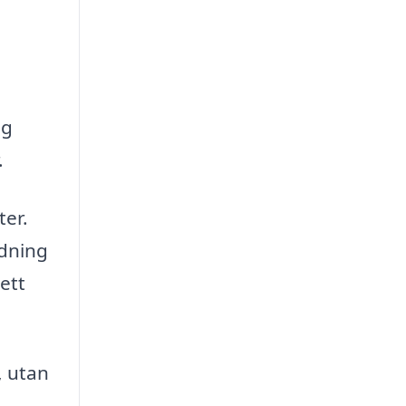
ag
.
ter.
ädning
ett
, utan