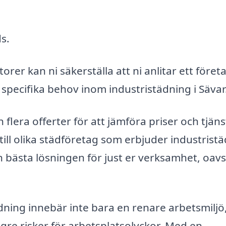
s.
er kan ni säkerställa att ni anlitar ett föret
a specifika behov inom industristädning i Sävar
lera offerter för att jämföra priser och tjäns
 till olika städföretag som erbjuder industrist
en bästa lösningen för just er verksamhet, oavs
ädning innebär inte bara en renare arbetsmiljö
lägre risker för arbetsplatsolyckor. Med en