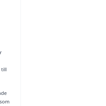
r
ill
nde
 som