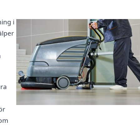
ing i
älper
a
ära
ör
som