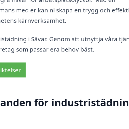
mans med er kan ni skapa en trygg och effekt
mhetens kärnverksamhet.
ristädning i Sävar. Genom att utnyttja våra tjä
öretag som passar era behov bäst.
iktelser
danden för industristädnin