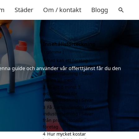
m
Städer
Om / kontakt
Blogg
Innehållsförteckning
gömma
1
Vad kan ett företag
som är specialiserat på
denna guide och använder vår offerttjänst får du den
industristädning i Sävar
hjälpa till med?
2
Få alltid minst 3
erbjudanden för
industristädning i Sävar
3
Få 3 erbjudanden för
industristädning i Sävar
från professionella
företag
4
Hur mycket kostar