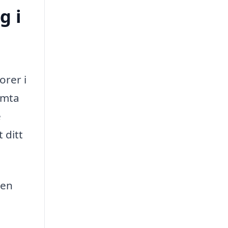
g i
orer i
ämta
e
 ditt
ven