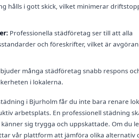
g hålls i gott skick, vilket minimerar driftsto
er:
Professionella städföretag ser till att alla
sstandarder och föreskrifter, vilket är avgöra
or erbjuder många städföretag snabb respons oc
äkerheten i lokalerna.
städning i Bjurholm får du inte bara renare lok
tiv arbetsplats. En professionell städning s
 känner sig trygga och uppskattade. Om du le
tar vår plattform att jämföra olika alternativ 