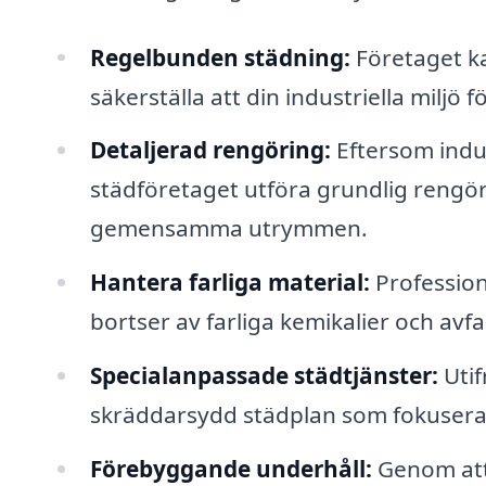
Regelbunden städning:
Företaget ka
säkerställa att din industriella miljö f
Detaljerad rengöring:
Eftersom indus
städföretaget utföra grundlig rengör
gemensamma utrymmen.
Hantera farliga material:
Profession
bortser av farliga kemikalier och avfal
Specialanpassade städtjänster:
Utif
skräddarsydd städplan som fokuser
Förebyggande underhåll:
Genom att