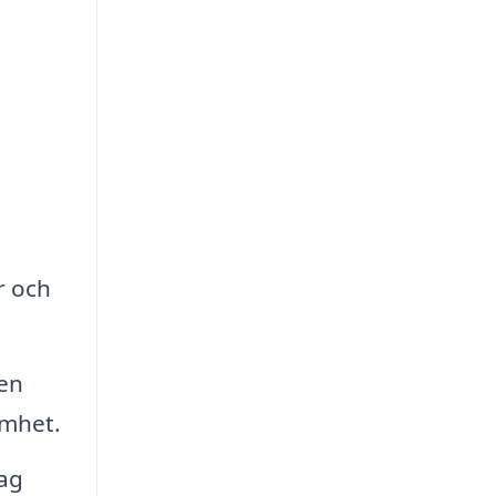
r och
 en
mhet.
ag