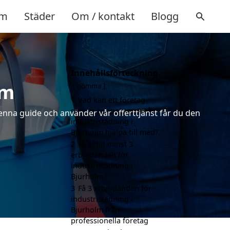
m
Städer
Om / kontakt
Blogg
Innehållsförteckning
lm
gömma
1
Vad kan ett företag
som är specialiserat på
denna guide och använder vår offerttjänst får du den
industristädning i
Bjurholm hjälpa till med?
2
Få alltid minst 3
erbjudanden för
industristädning i
Bjurholm
3
Få 3 erbjudanden för
industristädning i
Bjurholm från
professionella företag