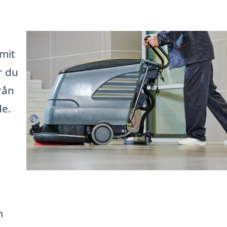
mit
r du
rån
de.
m