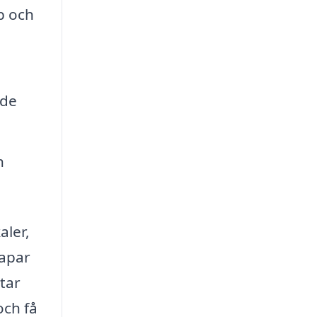
pp och
nde
h
aler,
kapar
tar
och få