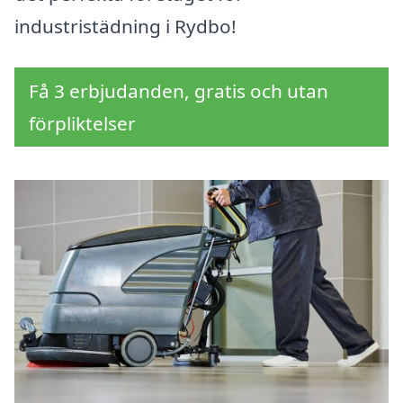
industristädning i Rydbo!
Få 3 erbjudanden, gratis och utan
förpliktelser