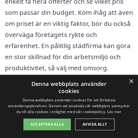
enkelt få flera offerter och se vilket pris
som passar din budget. Kom ihåg att även
om priset är en viktig faktor, bör du också
överväga företagets rykte och
erfarenhet. En pålitlig städfirma kan göra
en stor skillnad för din arbetsmiljö och
produktivitet, så välj med omsorg.
×
Denna webbplats använder
Få 3 erbjudanden, gratis och utan
cookies
förpliktelser
Denna webbplats använder cookies för att förbättra
användarupplevelsen. Genom att använda vår webbplats samtycker
du till alla cookies i enlighet med vår cookiepolicy.
Läs mer
ACCEPTERA ALLA
AVVISA ALLT
Sök efter en