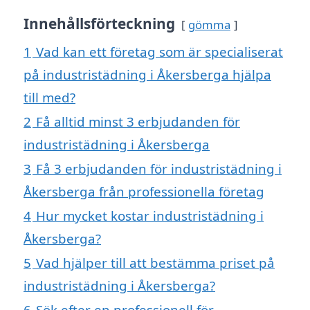
Innehållsförteckning
gömma
1
Vad kan ett företag som är specialiserat
på industristädning i Åkersberga hjälpa
till med?
2
Få alltid minst 3 erbjudanden för
industristädning i Åkersberga
3
Få 3 erbjudanden för industristädning i
Åkersberga från professionella företag
4
Hur mycket kostar industristädning i
Åkersberga?
5
Vad hjälper till att bestämma priset på
industristädning i Åkersberga?
6
Sök efter en professionell för