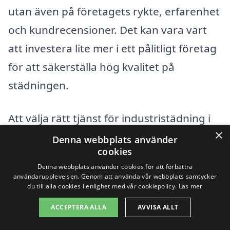
utan även på företagets rykte, erfarenhet
och kundrecensioner. Det kan vara värt
att investera lite mer i ett pålitligt företag
för att säkerställa hög kvalitet på
städningen.
Att välja rätt tjänst för industristädning i
×
Åkersberga handlar inte bara om
Denna webbplats använder
cookies
kostnaden; det handlar om att hitta en
Denna webbplats använder cookies för att förbättra
pålitlig partner som kan tillgodose dina
användarupplevelsen. Genom att använda vår webbplats samtycker
du till alla cookies i enlighet med vår cookiepolicy.
Läs mer
städbehov på bästa sätt. Oavsett om du
ACCEPTERA ALLA
AVVISA ALLT
driver ett litet företag eller ansvarar för
en stor industriell anläggning, bör du ta