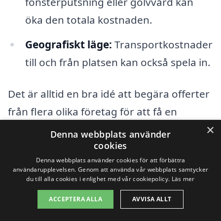
fönsterputsning eller golvvård kan
öka den totala kostnaden.
Geografiskt läge:
Transportkostnader
till och från platsen kan också spela in.
Det är alltid en bra idé att begära offerter
från flera olika företag för att få en
×
uppfattning om marknadspriserna för
Denna webbplats använder
cookies
industristädning i Röbäck. Genom att
Denna webbplats använder cookies för att förbättra
jämföra olika alternativ kan du hitta den
användarupplevelsen. Genom att använda vår webbplats samtycker
du till alla cookies i enlighet med vår cookiepolicy.
Läs mer
lösning som passar bäst för ditt behov
och din budget. Tjänsterna kan variera, så
ACCEPTERA ALLA
AVVISA ALLT
det är viktigt att inte bara titta på priset