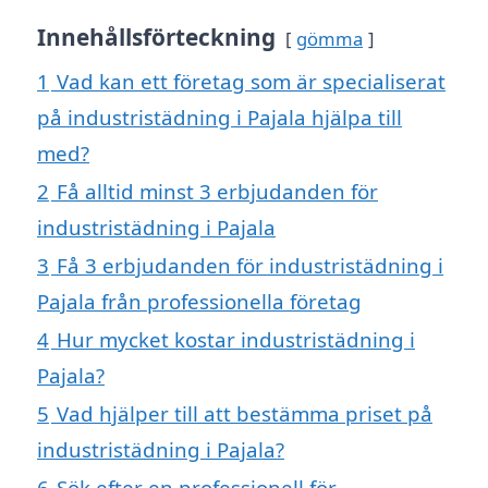
Innehållsförteckning
gömma
1
Vad kan ett företag som är specialiserat
på industristädning i Pajala hjälpa till
med?
2
Få alltid minst 3 erbjudanden för
industristädning i Pajala
3
Få 3 erbjudanden för industristädning i
Pajala från professionella företag
4
Hur mycket kostar industristädning i
Pajala?
5
Vad hjälper till att bestämma priset på
industristädning i Pajala?
6
Sök efter en professionell för