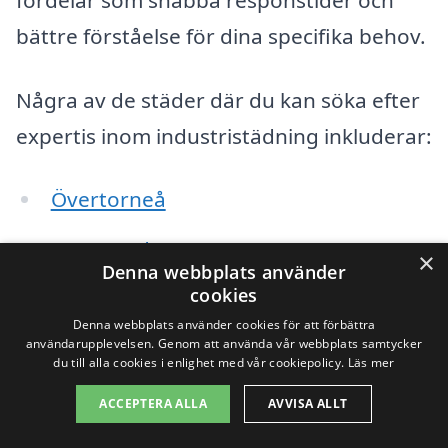
bättre förståelse för dina specifika behov.
Några av de städer där du kan söka efter
expertis inom industristädning inkluderar:
Övertorneå
Haparanda
×
Denna webbplats använder
cookies
Töre
Denna webbplats använder cookies för att förbättra
Kalix
användarupplevelsen. Genom att använda vår webbplats samtycker
du till alla cookies i enlighet med vår cookiepolicy.
Läs mer
Korpilombolo
ACCEPTERA ALLA
AVVISA ALLT