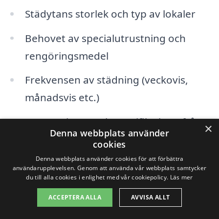
Städytans storlek och typ av lokaler
Behovet av specialutrustning och
rengöringsmedel
Frekvensen av städning (veckovis,
månadsvis etc.)
Anpassningar och specifika krav från
×
Denna webbplats använder
företaget
cookies
Denna webbplats använder cookies för att förbättra
Erfarenhet och kompetens hos
användarupplevelsen. Genom att använda vår webbplats samtycker
du till alla cookies i enlighet med vår cookiepolicy.
Läs mer
städpersonalen
ACCEPTERA ALLA
AVVISA ALLT
Ett annat viktigt område att ta hänsyn till