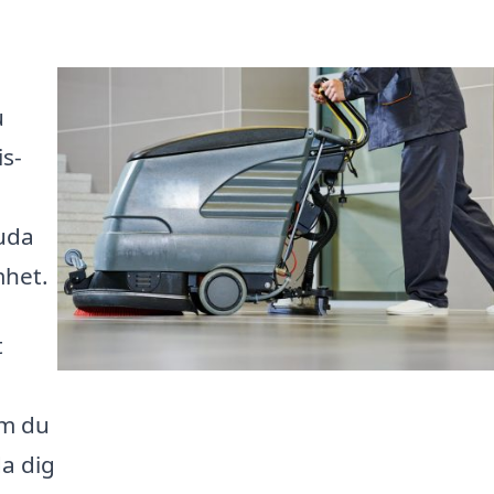
u
is-
juda
mhet.
t
om du
da dig