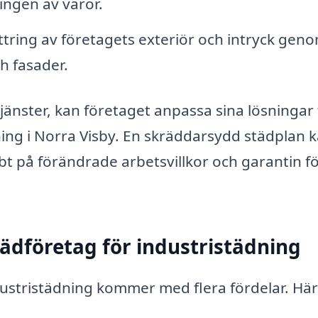
ingen av varor.
tring av företagets exteriör och intryck gen
h fasader.
änster, kan företaget anpassa sina lösningar 
dning i Norra Visby. En skräddarsydd städplan 
bt på förändrade arbetsvillkor och garantin f
tädföretag för industristädning
industristädning kommer med flera fördelar. Här