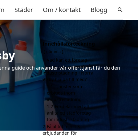
m
Städer
Om / kontakt
Blogg
Innehållsförteckning
sby
gömma
1
Vad kan ett företag
som är specialiserat på
denna guide och använder vår offerttjänst får du den
industristädning i Norra
Visby hjälpa till med?
1.1
Tjänster som
erbjuds inom
industristädning
1.2
Fördelar med att
anlita ett städföretag
för industristädning
2
Få alltid minst 3
erbjudanden för