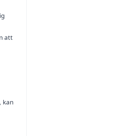
ig
m att
, kan