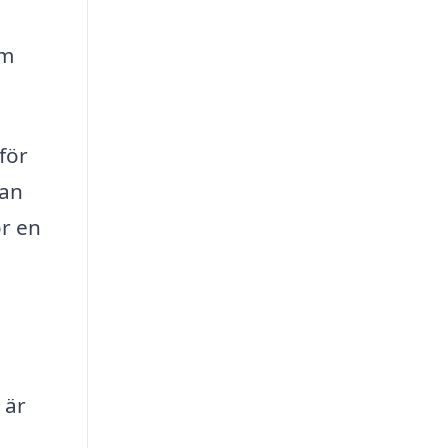
om
för
kan
ör en
 är