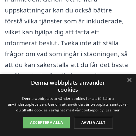
uppskattningar kan du också bättre
förstå vilka tjänster som är inkluderade,
vilket kan hjälpa dig att fatta ett
informerat beslut. Tveka inte att ställa
frågor om vad som ingår i städningen, så
att du kan säkerställa att du får det bästa
möjliga värdet för din investering.
×
Denna webbplats använder
cookies
Få 3 erbjudanden, gratis och utan
Denna webbplats använder cookies för att förbättra
användarupplevelsen. Genom att använda vår webbplats samtycker
förpliktelser
du till alla cookies i enlighet med vår cookiepolicy.
Läs mer
ACCEPTERA ALLA
AVVISA ALLT