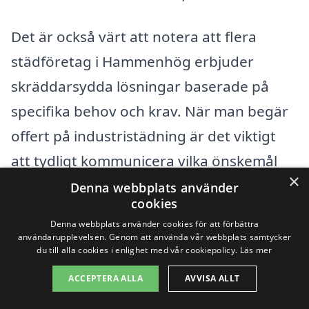
Det är också värt att notera att flera
städföretag i Hammenhög erbjuder
skräddarsydda lösningar baserade på
specifika behov och krav. När man begär
offert på industristädning är det viktigt
att tydligt kommunicera vilka önskemål
×
och behov man har för att få en så exakt
Denna webbplats använder
cookies
prisuppskattning som möjligt.
Denna webbplats använder cookies för att förbättra
användarupplevelsen. Genom att använda vår webbplats samtycker
du till alla cookies i enlighet med vår cookiepolicy.
Läs mer
Genom att samla in flera offerter från
olika leverantörer kan du få en bra
ACCEPTERA ALLA
AVVISA ALLT
översikt över marknadspriserna och