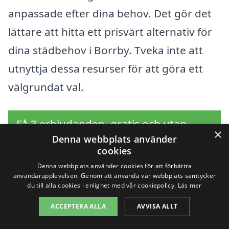
anpassade efter dina behov. Det gör det
lättare att hitta ett prisvärt alternativ för
dina städbehov i Borrby. Tveka inte att
utnyttja dessa resurser för att göra ett
välgrundat val.
Få 3 erbjudanden, gratis och utan
×
Denna webbplats använder
förpliktelser
cookies
Denna webbplats använder cookies för att förbättra
användarupplevelsen. Genom att använda vår webbplats samtycker
du till alla cookies i enlighet med vår cookiepolicy.
Läs mer
Sök efter en
ACCEPTERA ALLA
AVVISA ALLT
professionell för