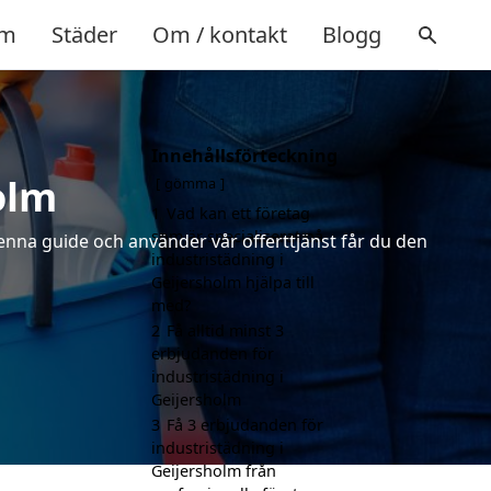
m
Städer
Om / kontakt
Blogg
Innehållsförteckning
olm
gömma
1
Vad kan ett företag
som är specialiserat på
denna guide och använder vår offerttjänst får du den
industristädning i
Geijersholm hjälpa till
med?
2
Få alltid minst 3
erbjudanden för
industristädning i
Geijersholm
3
Få 3 erbjudanden för
industristädning i
Geijersholm från