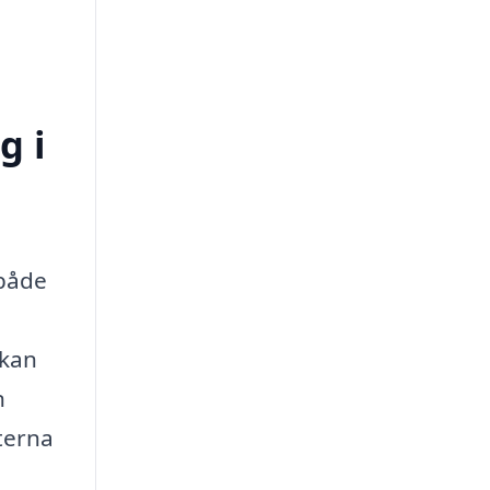
g i
 både
 kan
n
terna