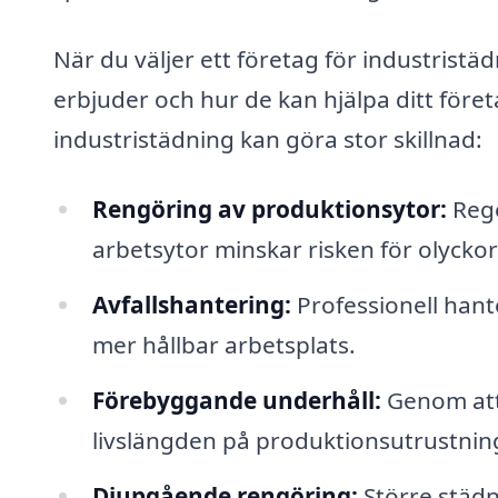
När du väljer ett företag för industristädn
erbjuder och hur de kan hjälpa ditt före
industristädning kan göra stor skillnad:
Rengöring av produktionsytor:
Rege
arbetsytor minskar risken för olyckor
Avfallshantering:
Professionell hanter
mer hållbar arbetsplats.
Förebyggande underhåll:
Genom att 
livslängden på produktionsutrustnin
Djupgående rengöring:
Större städn