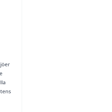
ljöer
e
lla
etens