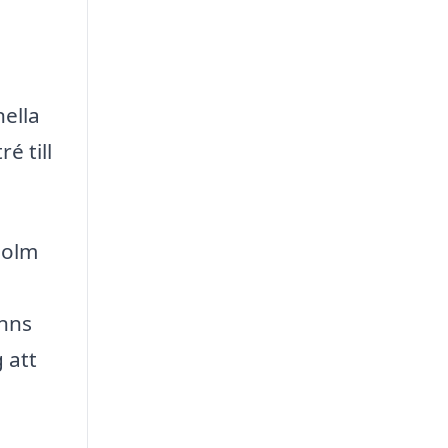
nella
é till
holm
inns
 att