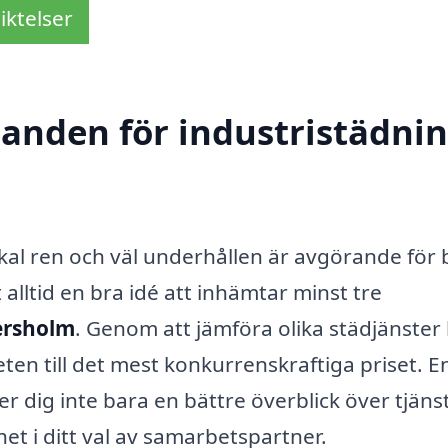
iktelser
danden för industristädnin
lokal ren och väl underhållen är avgörande för
 alltid en bra idé att inhämtar minst tre
jersholm
. Genom att jämföra olika städjänster
eten till det mest konkurrenskraftiga priset. E
r dig inte bara en bättre överblick över tjäns
et i ditt val av samarbetspartner.