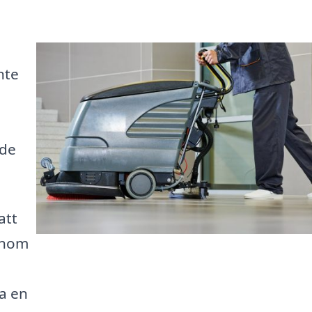
nte
nde
att
inom
ta en