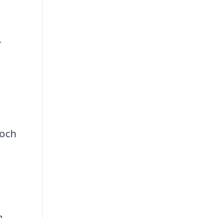
r
 och
h