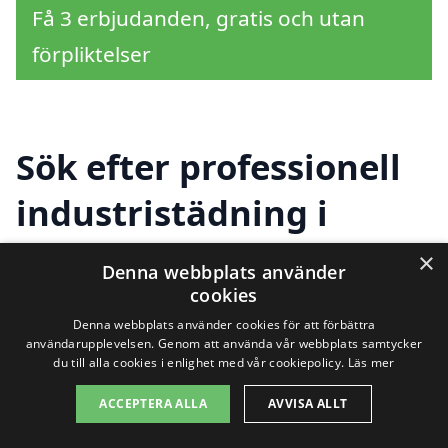
Få 3 erbjudanden, gratis och utan
förpliktelser
Sök efter professionell
industristädning i
andra städer nära
×
Denna webbplats använder
Gårdby
cookies
Denna webbplats använder cookies för att förbättra
användarupplevelsen. Genom att använda vår webbplats samtycker
du till alla cookies i enlighet med vår cookiepolicy.
Läs mer
Att hitta en pålitlig tjänst för
ACCEPTERA ALLA
AVVISA ALLT
industristädning i Gårdby
behöver inte