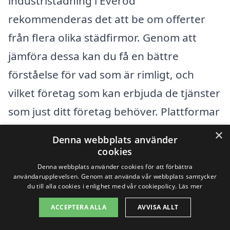
industristädning i Everöd
rekommenderas det att be om offerter
från flera olika städfirmor. Genom att
jämföra dessa kan du få en bättre
förståelse för vad som är rimligt, och
vilket företag som kan erbjuda de tjänster
som just ditt företag behöver. Plattformar
som xn--industristdning-pris-kzb.se gör
×
Denna webbplats använder
det lättare att få kontakt med erfarna
cookies
proffs och få en kostnadsfri offert snabbt.
Denna webbplats använder cookies för att förbättra
användarupplevelsen. Genom att använda vår webbplats samtycker
Detta gör att du kan fatta ett välgrundat
du till alla cookies i enlighet med vår cookiepolicy.
Läs mer
beslut utan att behöva spendera timmar
ACCEPTERA ALLA
AVVISA ALLT
på att söka.