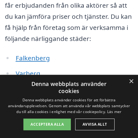
får erbjudanden från olika aktörer så att
du kan jämföra priser och tjänster. Du kan
få hjälp från företag som är verksamma i
följande närliggande städer:
Falkenberg
Varberg
×
Denna webbplats använder
Halmstad
cookies
Denna webbplats använder cookies för att förbättra
Kungsbacka
användarupplevelsen. Genom att använda vår webbplats samtycker
du till alla cookies i enlighet med vår cookiepolicy.
Läs mer
Båstad
ACCEPTERA ALLA
AVVISA ALLT
Laholm