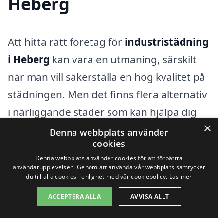
Heberg
Att hitta rätt företag för
industristädning
i Heberg
kan vara en utmaning, särskilt
när man vill säkerställa en hög kvalitet på
städningen. Men det finns flera alternativ
i närliggande städer som kan hjälpa dig
×
med dina behov av industristädning.
Denna webbplats använder
cookies
Genom att vända dig till samma plattform
Denna webbplats använder cookies för att förbättra
kan du enkelt inhämta erbjudanden och
användarupplevelsen. Genom att använda vår webbplats samtycker
du till alla cookies i enlighet med vår cookiepolicy.
Läs mer
jämföra priser från olika städleverantörer.
ACCEPTERA ALLA
AVVISA ALLT
När du letar efter industriella städtjänster