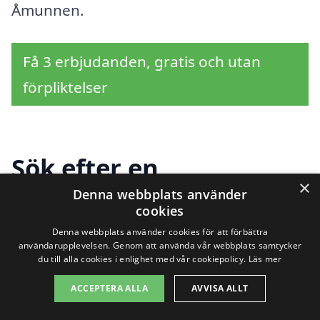
Åmunnen.
Få 3 erbjudanden, gratis och utan
förpliktelser
Sök efter en
×
professionell för
Denna webbplats använder
cookies
industristädning i
Denna webbplats använder cookies för att förbättra
användarupplevelsen. Genom att använda vår webbplats samtycker
andra städer nära
du till alla cookies i enlighet med vår cookiepolicy.
Läs mer
ACCEPTERA ALLA
AVVISA ALLT
Åmunnen