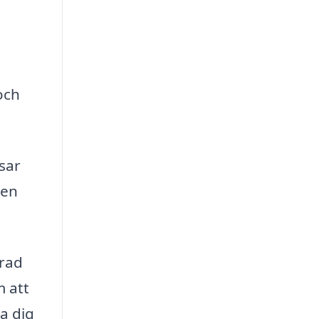
och
sar
ren
 rad
m att
a dig