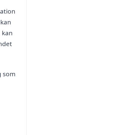
ation
 kan
t kan
ndet
ag som