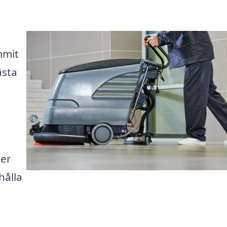
mmit
ästa
ler
hålla