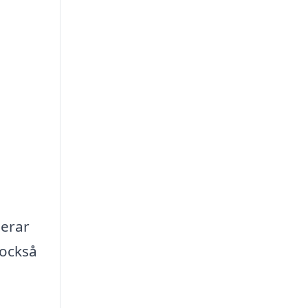
serar
 också