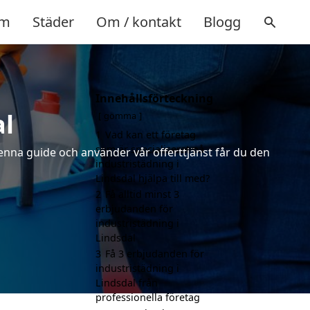
m
Städer
Om / kontakt
Blogg
Innehållsförteckning
al
gömma
1
Vad kan ett företag
som är specialiserat på
denna guide och använder vår offerttjänst får du den
industristädning i
Lindsdal hjälpa till med?
2
Få alltid minst 3
erbjudanden för
industristädning i
Lindsdal
3
Få 3 erbjudanden för
industristädning i
Lindsdal från
professionella företag