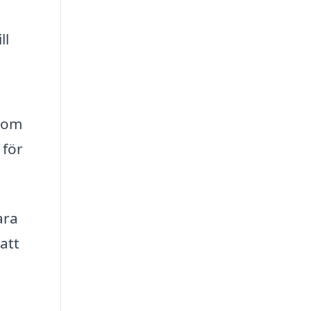
ll
nom
 för
ara
att