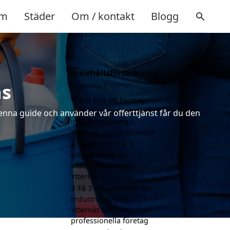
m
Städer
Om / kontakt
Blogg
Innehållsförteckning
äs
gömma
1
Vad kan ett företag
som är specialiserat på
denna guide och använder vår offerttjänst får du den
industristädning i
Ytternäs hjälpa till med?
2
Få alltid minst 3
erbjudanden för
industristädning i
Ytternäs
3
Få 3 erbjudanden för
industristädning i
Ytternäs från
professionella företag