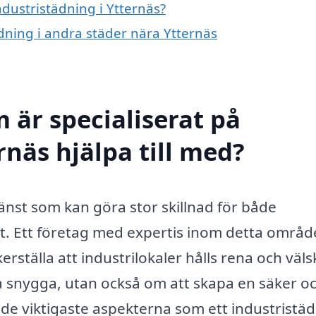
ndustristädning i Ytternäs?
ädning i andra städer nära Ytternäs
 är specialiserat på
rnäs hjälpa till med?
tjänst som kan göra stor skillnad för både
et. Ett företag med expertis inom detta områd
erställa att industrilokaler hålls rena och väls
a snygga, utan också om att skapa en säker o
v de viktigaste aspekterna som ett industristä