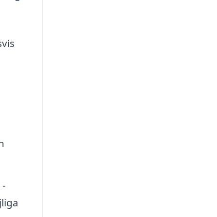
svis
n
 -
liga