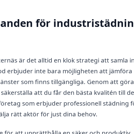
danden för industristädnin
ernäs är det alltid en klok strategi att samla i
d erbjuder inte bara möjligheten att jämföra
 tjänster som finns tillgängliga. Genom att gör
erställa att du får den bästa kvalitén till de
 företag som erbjuder professionell städning f
välja rätt aktör för just dina behov.
e för att upprätthålla en säker och produktiv