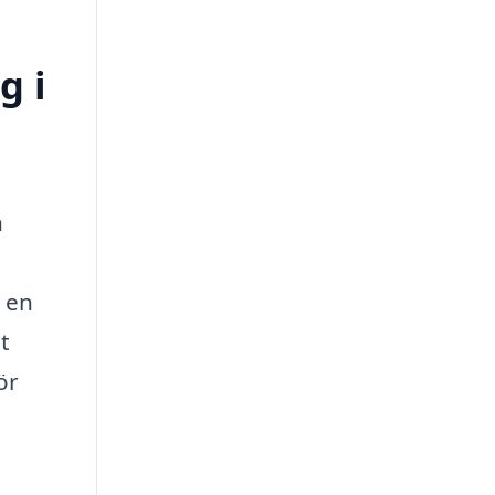
g i
n
a en
t
ör