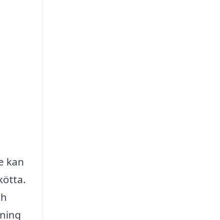
e kan
kötta.
ch
dning