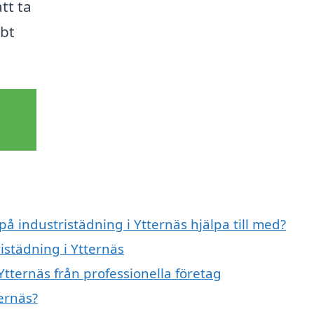
tt ta
bt
på industristädning i Ytternäs hjälpa till med?
istädning i Ytternäs
Ytternäs från professionella företag
ernäs?