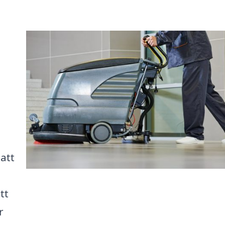
 att
tt
r