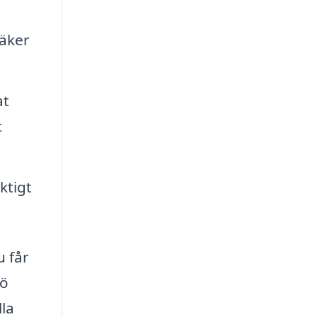
säker
at
t
ktigt
u får
jö
la