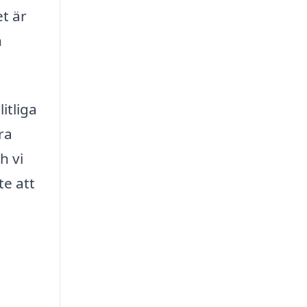
t är
n
itliga
ra
h vi
te att