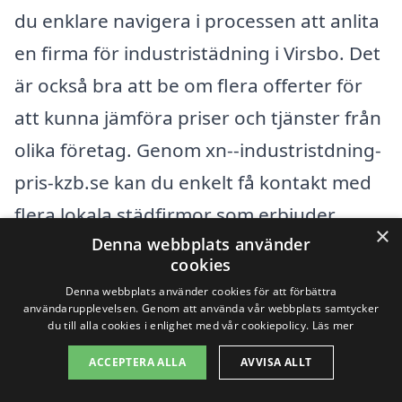
du enklare navigera i processen att anlita
en firma för industristädning i Virsbo. Det
är också bra att be om flera offerter för
att kunna jämföra priser och tjänster från
olika företag. Genom xn--industristdning-
pris-kzb.se kan du enkelt få kontakt med
flera lokala städfirmor som erbjuder
×
Denna webbplats använder
industristädning, vilket gör att du kan
cookies
hitta den lösning som passar bäst för dina
Denna webbplats använder cookies för att förbättra
behov och din budget.
användarupplevelsen. Genom att använda vår webbplats samtycker
du till alla cookies i enlighet med vår cookiepolicy.
Läs mer
ACCEPTERA ALLA
AVVISA ALLT
Få 3 erbjudanden, gratis och utan