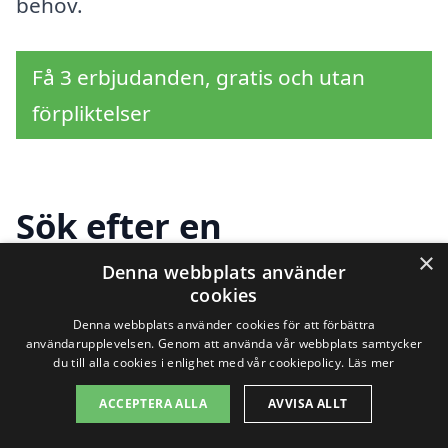
behov.
Få 3 erbjudanden, gratis och utan
förpliktelser
Sök efter en
×
professionell för
Denna webbplats använder
cookies
industristädning i
Denna webbplats använder cookies för att förbättra
användarupplevelsen. Genom att använda vår webbplats samtycker
andra städer nära Vinäs
du till alla cookies i enlighet med vår cookiepolicy.
Läs mer
ACCEPTERA ALLA
AVVISA ALLT
Att hitta rätt företag för
industristädning