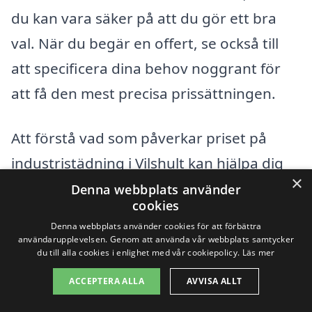
du kan vara säker på att du gör ett bra
val. När du begär en offert, se också till
att specificera dina behov noggrant för
att få den mest precisa prissättningen.
Att förstå vad som påverkar priset på
industristädning i Vilshult kan hjälpa dig
×
att fatta informerade beslut och
Denna webbplats använder
cookies
säkerställa att du får den service du
Denna webbplats använder cookies för att förbättra
verkligen behöver.
användarupplevelsen. Genom att använda vår webbplats samtycker
du till alla cookies i enlighet med vår cookiepolicy.
Läs mer
ACCEPTERA ALLA
AVVISA ALLT
Få 3 erbjudanden, gratis och utan