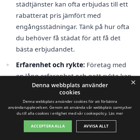
städtjänster kan ofta erbjudas till ett
rabatterat pris jämfört med
engångsstädningar. Tänk på hur ofta
du behöver få städat för att få det
bästa erbjudandet.
Erfarenhet och rykte:
Företag med
en lång erfarenhet och gott rykte kan
×
Denna webbplats använder
ibland ta mer betalt, men detta kan
cookies
också garantera en högre kvalitet på
Denna webbplats använder cookies för att förbättra
användarupplevelsen. Genom att använda vår webbplats samtycker
arbetet.
du till alla cookies i enlighet med vår cookiepolicy.
Läs mer
ACCEPTERA ALLA
AVVISA ALLT
När du försöker få en offert för