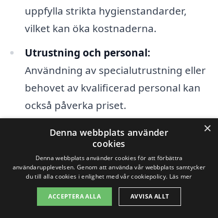
uppfylla strikta hygienstandarder,
vilket kan öka kostnaderna.
Utrustning och personal:
Användning av specialutrustning eller
behovet av kvalificerad personal kan
också påverka priset.
×
Denna webbplats använder
Förutom ovanstående faktorer är det
cookies
viktigt att få flera offerter på
Denna webbplats använder cookies för att förbättra
användarupplevelsen. Genom att använda vår webbplats samtycker
industristädning i Vemdalen. Genom att
du till alla cookies i enlighet med vår cookiepolicy.
Läs mer
jämföra priser och tjänster från olika
ACCEPTERA ALLA
AVVISA ALLT
städföretag kan du hitta en lösning som