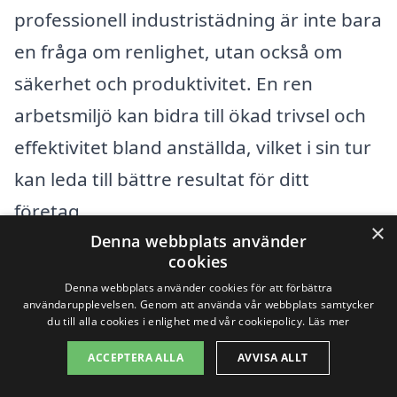
professionell industristädning är inte bara
en fråga om renlighet, utan också om
säkerhet och produktivitet. En ren
arbetsmiljö kan bidra till ökad trivsel och
effektivitet bland anställda, vilket i sin tur
kan leda till bättre resultat för ditt
företag.
×
Denna webbplats använder
cookies
Få 3 erbjudanden, gratis och utan
Denna webbplats använder cookies för att förbättra
förpliktelser
användarupplevelsen. Genom att använda vår webbplats samtycker
du till alla cookies i enlighet med vår cookiepolicy.
Läs mer
ACCEPTERA ALLA
AVVISA ALLT