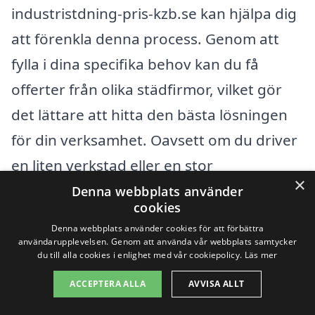
industristdning-pris-kzb.se kan hjälpa dig
att förenkla denna process. Genom att
fylla i dina specifika behov kan du få
offerter från olika städfirmor, vilket gör
det lättare att hitta den bästa lösningen
för din verksamhet. Oavsett om du driver
en liten verkstad eller en stor
×
industrilokal, så är det viktigt att investera
Denna webbplats använder
cookies
i ordentlig städning för att hålla en säker
Denna webbplats använder cookies för att förbättra
och hygienisk arbetsmiljö.
användarupplevelsen. Genom att använda vår webbplats samtycker
du till alla cookies i enlighet med vår cookiepolicy.
Läs mer
ACCEPTERA ALLA
AVVISA ALLT
Få 3 erbjudanden, gratis och utan