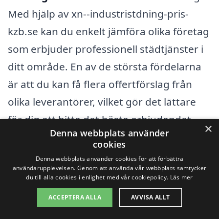
Med hjälp av xn--industristdning-pris-
kzb.se kan du enkelt jämföra olika företag
som erbjuder professionell städtjänster i
ditt område. En av de största fördelarna
är att du kan få flera offertförslag från
olika leverantörer, vilket gör det lättare
för dig att hitta det bästa erbjudandet.
×
Denna webbplats använder
cookies
När du letar efter pålitliga företag för
Denna webbplats använder cookies för att förbättra
industristädning, kan det vara bra att
användarupplevelsen. Genom att använda vår webbplats samtycker
du till alla cookies i enlighet med vår cookiepolicy.
Läs mer
också överväga företag i kringliggande
ACCEPTERA ALLA
AVVISA ALLT
städer. Här är några exempel på städer