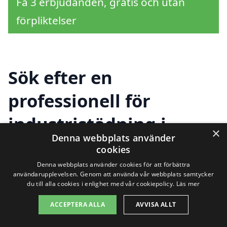
Få 3 erbjudanden, gratis och utan
förpliktelser
Sök efter en
professionell för
industristädning i
×
Denna webbplats använder
andra städer nära
cookies
Valinge
Denna webbplats använder cookies för att förbättra
användarupplevelsen. Genom att använda vår webbplats samtycker
du till alla cookies i enlighet med vår cookiepolicy.
Läs mer
ACCEPTERA ALLA
AVVISA ALLT
Att hitta rätt företag för
industristädning