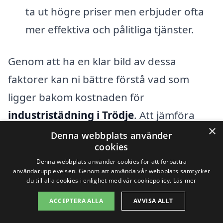
ta ut högre priser men erbjuder ofta
mer effektiva och pålitliga tjänster.
Genom att ha en klar bild av dessa
faktorer kan ni bättre förstå vad som
ligger bakom kostnaden för
industristädning i Trödje
. Att jämföra
×
olika företag och deras erbjudanden är
Denna webbplats använder
cookies
viktigt för att få den bästa lösningen för
Denna webbplats använder cookies för att förbättra
era behov. Med vår plattform gör vi det
användarupplevelsen. Genom att använda vår webbplats samtycker
du till alla cookies i enlighet med vår cookiepolicy.
Läs mer
enkelt för er att begära offerter från olika
ACCEPTERA ALLA
AVVISA ALLT
städfirmor, så att ni kan fatta välgrundade
beslut baserat på både pris och kvalitet.