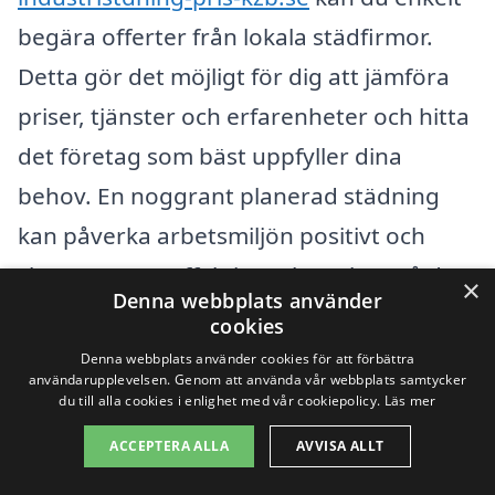
begära offerter från lokala städfirmor.
Detta gör det möjligt för dig att jämföra
priser, tjänster och erfarenheter och hitta
det företag som bäst uppfyller dina
behov. En noggrant planerad städning
kan påverka arbetsmiljön positivt och
skapa en mer effektiv verksamhet, så det
×
Denna webbplats använder
lönar sig att göra sin forskning innan man
cookies
beslutar sig för en leverantör.
Denna webbplats använder cookies för att förbättra
användarupplevelsen. Genom att använda vår webbplats samtycker
du till alla cookies i enlighet med vår cookiepolicy.
Läs mer
Få 3 erbjudanden, gratis och utan
ACCEPTERA ALLA
AVVISA ALLT
förpliktelser