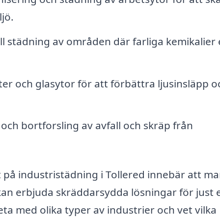
jö.
l städning av områden där farliga kemikalier e
r och glasytor för att förbättra ljusinsläpp o
och bortforsling av avfall och skräp från
t på industristädning i Tollered innebär att ma
kan erbjuda skräddarsydda lösningar för just 
ta med olika typer av industrier och vet vilka