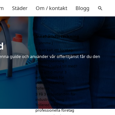
m
Städer
Om / kontakt
Blogg
Innehållsförteckning
d
gömma
1
Vad kan ett företag
som är specialiserat på
denna guide och använder vår offerttjänst får du den
industristädning i
Tollered hjälpa till med?
2
Få alltid minst 3
erbjudanden för
industristädning i
Tollered
3
Få 3 erbjudanden för
industristädning i
Tollered från
professionella företag