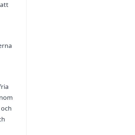
att
terna
fria
Genom
v och
ch