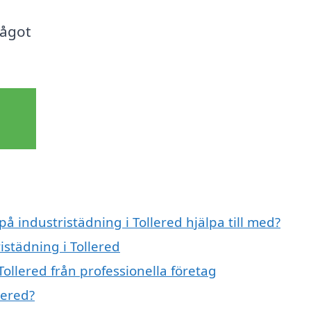
något
på industristädning i Tollered hjälpa till med?
istädning i Tollered
Tollered från professionella företag
lered?