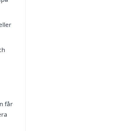
ller
ch
n får
era