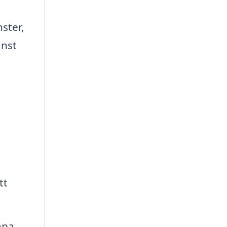
nster,
änst
tt
apa