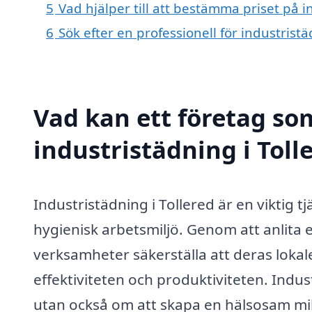
5
Vad hjälper till att bestämma priset på i
6
Sök efter en professionell för industrist
Vad kan ett företag som
industristädning i Toll
Industristädning i Tollered är en viktig t
hygienisk arbetsmiljö. Genom att anlita e
verksamheter säkerställa att deras lokaler
effektiviteten och produktiviteten. Indus
utan också om att skapa en hälsosam milj