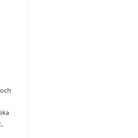
 och
 öka
t,