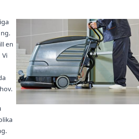
liga
ång.
ll en
 Vi
da
ehov.
u
olika
ng.