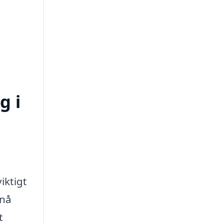
g i
iktigt
pnå
t