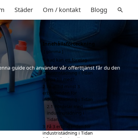
m
Städer
Om / kontakt
Blogg
Innehållsförteckning
gömma
1
Vad kan ett företag
som är specialiserat på
denna guide och använder vår offerttjänst får du den
industristädning i Tidan
hjälpa till med?
2
Få alltid minst 3
erbjudanden för
industristädning i Tidan
2.1
Fördelar med
industristädning i
Tidan
3
Få 3 erbjudanden för
industristädning i Tidan