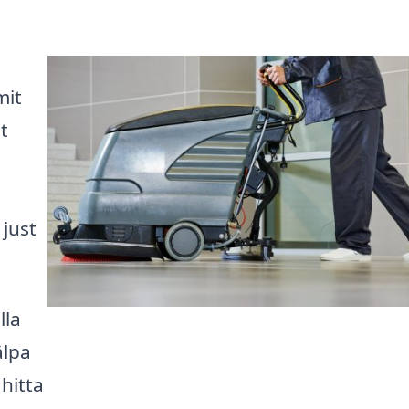
mit
t
just
lla
älpa
hitta