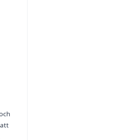
 och
att
t