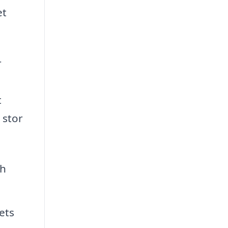
et
r
t
 stor
ch
ets