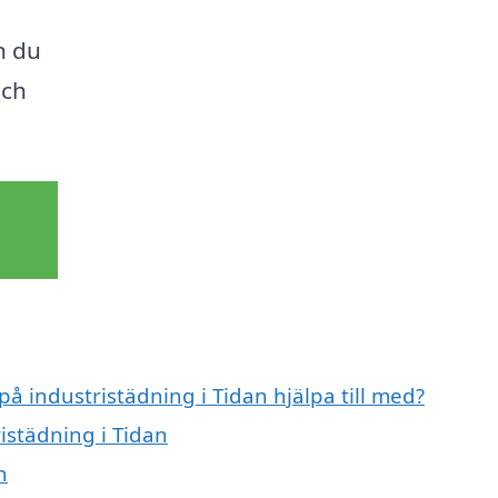
n du
och
på industristädning i Tidan hjälpa till med?
ristädning i Tidan
n