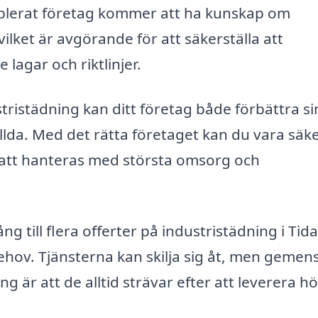
ablerat företag kommer att ha kunskap om
ilket är avgörande för att säkerställa att
lagar och riktlinjer.
tristädning kan ditt företag både förbättra si
lda. Med det rätta företaget kan du vara säk
 att hanteras med största omsorg och
ång till flera offerter på industristädning i Tid
ehov. Tjänsterna kan skilja sig åt, men geme
g är att de alltid strävar efter att leverera h