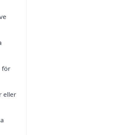
ive
a
 för
 eller
ga