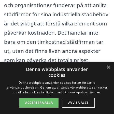
och organisationer funderar på att anlita
städfirmor för sina industriella städbehov
är det viktigt att förstå vilka element som
påverkar kostnaden. Det handlar inte
bara om den timkostnad städfirman tar
ut, utan det finns även andra aspekter
som kan påverka det totala priset.
×
Denna webbplats använder
cookies
Städytans storlek:
En av de största
Denna webbplats använder cookies för att förbättra
faktorerna som påverkar priset är
användarupplevelsen. Genom att använda vår webbplats samtycker
du till alla cookies i enlighet med vår cookiepolicy.
Läs mer
storleken på det område som ska
städas. Större ytor kräver mer tid,
ACCEPTERA ALLA
AVVISA ALLT
arbetskraft och resurser, vilket kan