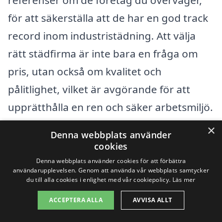
för att säkerställa att de har en god track
record inom industristädning. Att välja
rätt städfirma är inte bara en fråga om
pris, utan också om kvalitet och
pålitlighet, vilket är avgörande för att
upprätthålla en ren och säker arbetsmiljö.
×
Denna webbplats använder
Få 3 erbjudanden, gratis och utan
cookies
förpliktelser
Denna webbplats använder cookies för att förbättra
användarupplevelsen. Genom att använda vår webbplats samtycker
du till alla cookies i enlighet med vår cookiepolicy.
Läs mer
ACCEPTERA ALLA
AVVISA ALLT
Sök efter en